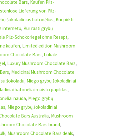
hocolate Bars
,
Kaufen Pilz-
stenlose Lieferung von Pilz-
rybų šokoladinius batonėlius
,
Kur pirkti
s internetu
,
Kur rasti grybų
le Pilz-Schokoriegel ohne Rezept
,
ine kaufen
,
Limited edition Mushroom
room Chocolate Bars
,
Lokale
gel
,
Luxury Mushroom Chocolate Bars
,
Bars
,
Medicinal Mushroom Chocolate
 su šokoladu
,
Miego grybų šokoladiniai
adiniai batonėliai maisto papildas
,
onėliai nauda
,
Miego grybų
tas
,
Miego grybų šokoladiniai
hocolate Bars Australia
,
Mushroom
shroom Chocolate Bars brand
,
ulk
,
Mushroom Chocolate Bars deals
,