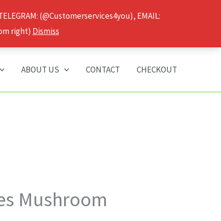
 TELEGRAM: (@Customerservices4you), EMAIL:
om right)
Dismiss
ABOUT US
CONTACT
CHECKOUT
es Mushroom