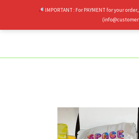
Skip
IMPORTANT : For PAYMENT for your order,
to
(info@customerse
content