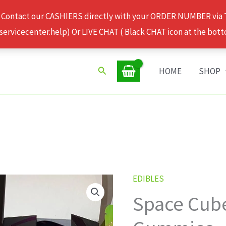
 Contact our CASHIERS directly with your ORDER NUMBER via
rvicecenter.help) Or LIVE CHAT ( Black CHAT icon at the bott
Search
HOME
SHOP
EDIBLES
Space
Space Cub
Cubes
Mushroom