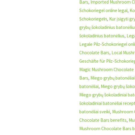
Bars
,
Imported Mushroom C
Schokoriegel online legal
,
Ko
Schokoriegeln
,
Kur įsigyti g
grybų šokoladinius batonėliu
šokoladinius batonėlius
,
Lega
Legale Pilz-Schokoriegel onl
Chocolate Bars
,
Local Mush
Geschäfte für Pilz-Schokorie
Magic Mushroom Chocolate 
Bars
,
Miego grybų batonėliai
batonėliai
,
Miego grybų šokol
Miego grybų šokoladiniai bat
šokoladiniai batonėliai recep
batonėliai sveiki
,
Mushroom C
Chocolate Bars benefits
,
Mu
Mushroom Chocolate Bars b