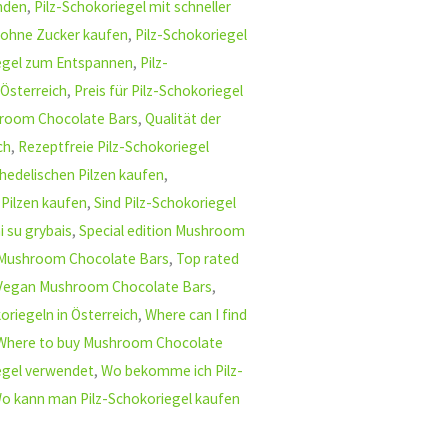
inden
,
Pilz-Schokoriegel mit schneller
 ohne Zucker kaufen
,
Pilz-Schokoriegel
iegel zum Entspannen
,
Pilz-
 Österreich
,
Preis für Pilz-Schokoriegel
room Chocolate Bars
,
Qualität der
ch
,
Rezeptfreie Pilz-Schokoriegel
hedelischen Pilzen kaufen
,
Pilzen kaufen
,
Sind Pilz-Schokoriegel
i su grybais
,
Special edition Mushroom
 Mushroom Chocolate Bars
,
Top rated
Vegan Mushroom Chocolate Bars
,
oriegeln in Österreich
,
Where can I find
Where to buy Mushroom Chocolate
egel verwendet
,
Wo bekomme ich Pilz-
o kann man Pilz-Schokoriegel kaufen