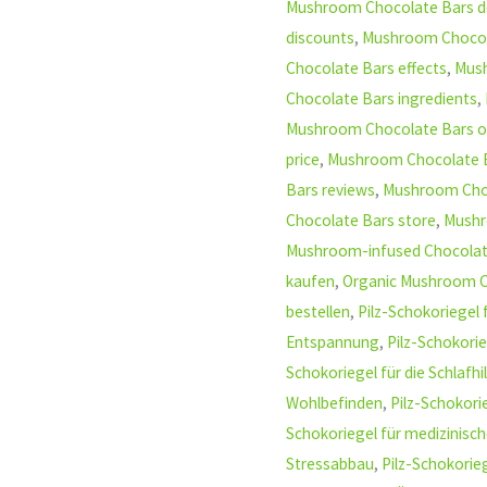
Mushroom Chocolate Bars de
discounts
,
Mushroom Chocol
Chocolate Bars effects
,
Mush
Chocolate Bars ingredients
,
Mushroom Chocolate Bars o
price
,
Mushroom Chocolate B
Bars reviews
,
Mushroom Cho
Chocolate Bars store
,
Mushr
Mushroom-infused Chocolat
kaufen
,
Organic Mushroom C
bestellen
,
Pilz-Schokoriegel 
Entspannung
,
Pilz-Schokorie
Schokoriegel für die Schlafhi
Wohlbefinden
,
Pilz-Schokorie
Schokoriegel für medizinisc
Stressabbau
,
Pilz-Schokorie