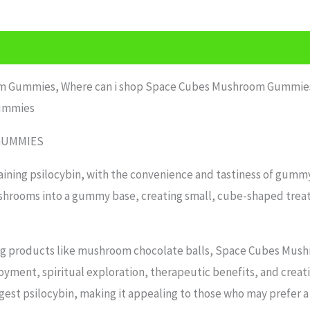
 Gummies, Where can i shop Space Cubes Mushroom Gummies 
ummies
 GUMMIES
aining psilocybin, with the convenience and tastiness of gum
ushrooms into a gummy base, creating small, cube-shaped trea
ning products like mushroom chocolate balls, Space Cubes Mus
oyment, spiritual exploration, therapeutic benefits, and crea
ngest psilocybin, making it appealing to those who may prefer 