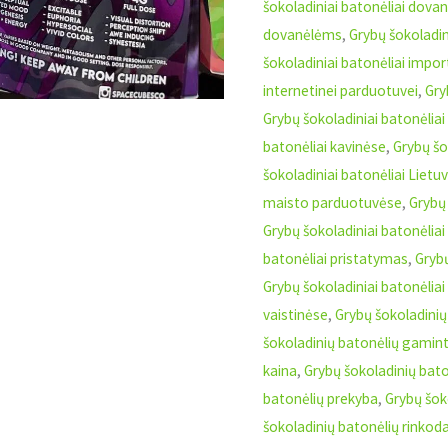
šokoladiniai batonėliai dova
dovanėlėms
,
Grybų šokoladin
šokoladiniai batonėliai impor
internetinei parduotuvei
,
Gry
Grybų šokoladiniai batonėlia
batonėliai kavinėse
,
Grybų šok
šokoladiniai batonėliai Lietu
maisto parduotuvėse
,
Grybų 
Grybų šokoladiniai batonėlia
batonėliai pristatymas
,
Grybų
Grybų šokoladiniai batonėlia
vaistinėse
,
Grybų šokoladinių
šokoladinių batonėlių gamint
kaina
,
Grybų šokoladinių bat
batonėlių prekyba
,
Grybų šok
šokoladinių batonėlių rinkod