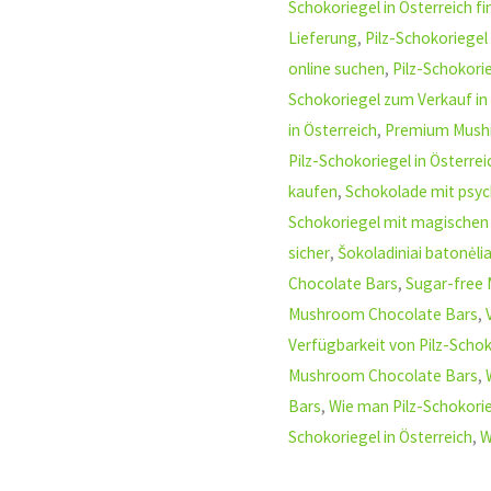
Schokoriegel in Österreich f
Lieferung
,
Pilz-Schokoriegel
online suchen
,
Pilz-Schokor
Schokoriegel zum Verkauf in
in Österreich
,
Premium Mush
Pilz-Schokoriegel in Österrei
kaufen
,
Schokolade mit psyc
Schokoriegel mit magischen 
sicher
,
Šokoladiniai batonėlia
Chocolate Bars
,
Sugar-free
Mushroom Chocolate Bars
,
Verfügbarkeit von Pilz-Schok
Mushroom Chocolate Bars
,
Bars
,
Wie man Pilz-Schokori
Schokoriegel in Österreich
,
W