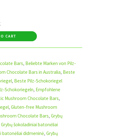
g
TO CART
colate Bars
,
Beliebte Marken von Pilz-
m Chocolate Bars in Australia
,
Beste
riegel
,
Beste Pilz-Schokoriegel
ilz-Schokoriegeln
,
Empfohlene
tic Mushroom Chocolate Bars
,
iegel
,
Gluten-free Mushroom
shroom Chocolate Bars
,
Grybų
,
Grybų šokoladiniai batonėliai
i batonėliai didmeninė
,
Grybų