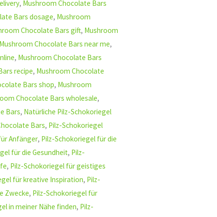
livery
,
Mushroom Chocolate Bars
ate Bars dosage
,
Mushroom
room Chocolate Bars gift
,
Mushroom
Mushroom Chocolate Bars near me
,
nline
,
Mushroom Chocolate Bars
ars recipe
,
Mushroom Chocolate
colate Bars shop
,
Mushroom
oom Chocolate Bars wholesale
,
e Bars
,
Natürliche Pilz-Schokoriegel
hocolate Bars
,
Pilz-Schokoriegel
für Anfänger
,
Pilz-Schokoriegel für die
gel für die Gesundheit
,
Pilz-
lfe
,
Pilz-Schokoriegel für geistiges
gel für kreative Inspiration
,
Pilz-
he Zwecke
,
Pilz-Schokoriegel für
gel in meiner Nähe finden
,
Pilz-