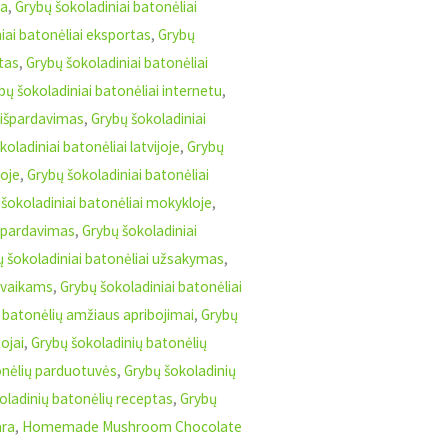
na
,
Grybų šokoladiniai batonėliai
iai batonėliai eksportas
,
Grybų
tas
,
Grybų šokoladiniai batonėliai
bų šokoladiniai batonėliai internetu
,
i išpardavimas
,
Grybų šokoladiniai
oladiniai batonėliai latvijoje
,
Grybų
voje
,
Grybų šokoladiniai batonėliai
šokoladiniai batonėliai mokykloje
,
i pardavimas
,
Grybų šokoladiniai
 šokoladiniai batonėliai užsakymas
,
i vaikams
,
Grybų šokoladiniai batonėliai
 batonėlių amžiaus apribojimai
,
Grybų
ojai
,
Grybų šokoladinių batonėlių
onėlių parduotuvės
,
Grybų šokoladinių
oladinių batonėlių receptas
,
Grybų
ara
,
Homemade Mushroom Chocolate