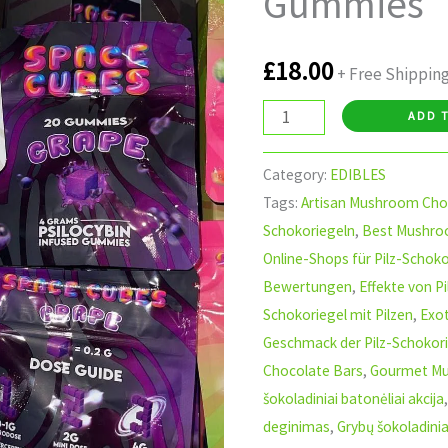
Gummies
Gummies
quantity
£
18.00
+ Free Shippin
ADD 
Category:
EDIBLES
Tags:
Artisan Mushroom Cho
Schokoriegeln
,
Best Mushroo
Online-Shops für Pilz-Schoko
Bewertungen
,
Effekte von P
Schokoriegel mit Pilzen
,
Exo
Geschmack der Pilz-Schokor
Chocolate Bars
,
Gourmet Mu
šokoladiniai batonėliai akcija
deginimas
,
Grybų šokoladinia