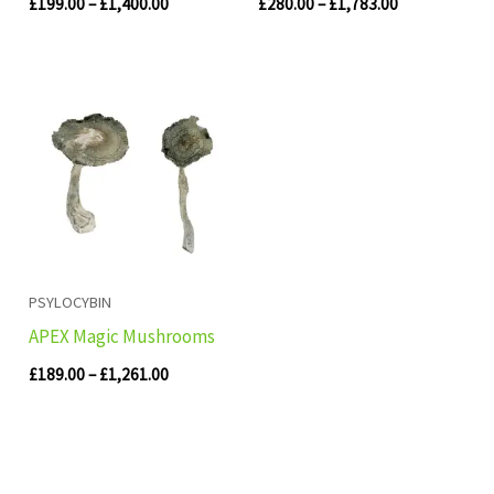
£
199.00
–
£
1,400.00
£
280.00
–
£
1,783.00
Price
range:
£189.00
through
£1,261.00
PSYLOCYBIN
APEX Magic Mushrooms
£
189.00
–
£
1,261.00