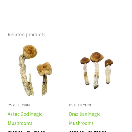
Related products
Price
Price
range:
range:
£199.00
£280.00
through
through
£1,400.00
£1,783.00
PSYLOCYBIN
PSYLOCYBIN
Aztec God Magic
Brazilian Magic
Mushrooms
Mushrooms